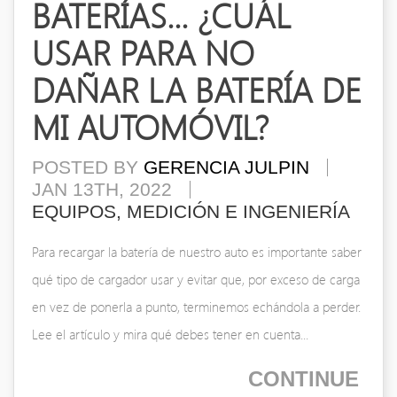
BATERÍAS... ¿CUÁL
USAR PARA NO
DAÑAR LA BATERÍA DE
MI AUTOMÓVIL?
POSTED BY
GERENCIA JULPIN
JAN 13TH, 2022
EQUIPOS, MEDICIÓN E INGENIERÍA
Para recargar la batería de nuestro auto es importante saber
qué tipo de cargador usar y evitar que, por exceso de carga
en vez de ponerla a punto, terminemos echándola a perder.
Lee el artículo y mira qué debes tener en cuenta...
CONTINUE