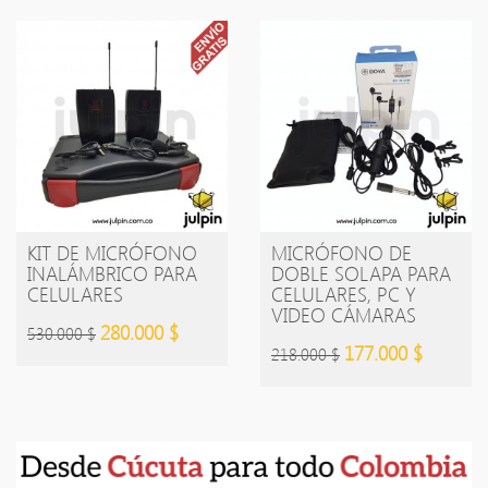
KIT DE MICRÓFONO
MICRÓFONO DE
INALÁMBRICO PARA
DOBLE SOLAPA PARA
CELULARES
CELULARES, PC Y
VIDEO CÁMARAS
280.000 $
530.000 $
177.000 $
218.000 $