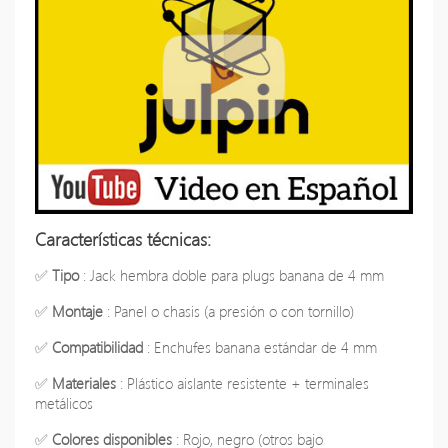
Características técnicas:
✅
Tipo
: Jack hembra doble para plugs banana de 4 mm
✅
Montaje
: Panel o chasis (a presión o con tornillo)
✅
Compatibilidad
: Enchufes banana estándar de 4 mm
✅
Materiales
: Plástico aislante resistente + terminales
metálicos
✅
Colores disponibles
: Rojo, negro (otros bajo